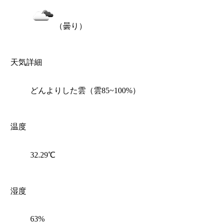
（曇り）
天気詳細
どんよりした雲（雲85~100%）
温度
32.29℃
湿度
63%