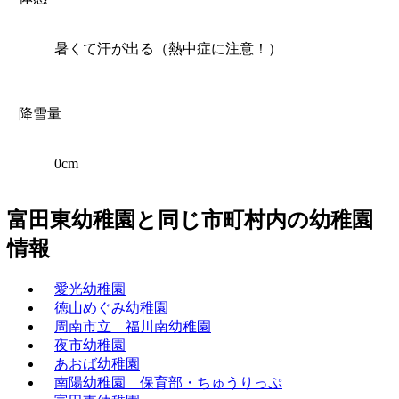
暑くて汗が出る（熱中症に注意！）
降雪量
0cm
富田東幼稚園と同じ市町村内の幼稚園
情報
愛光幼稚園
徳山めぐみ幼稚園
周南市立 福川南幼稚園
夜市幼稚園
あおば幼稚園
南陽幼稚園 保育部・ちゅうりっぷ