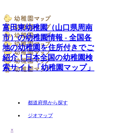
富田東幼稚園（山口県周南
市）の幼稚園情報 - 全国各
地の幼稚園を住所付きでご
紹介！日本全国の幼稚園検
索サイト「幼稚園マップ」
都道府県から探す
ジオマップ
×