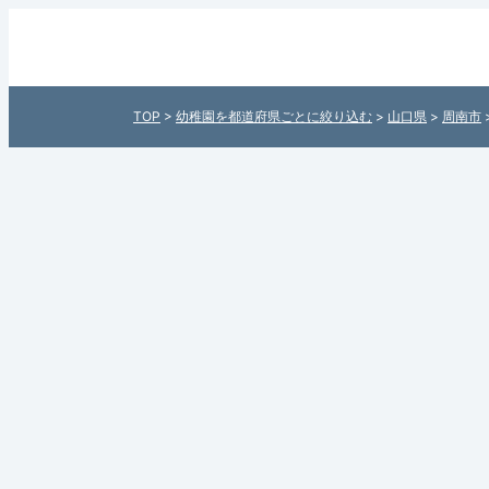
周南市役所教育委員会幼稚園 桜田
日本全国の幼稚園検索サイト「幼
TOP
>
幼稚園を都道府県ごとに絞り込む
>
山口県
>
周南市