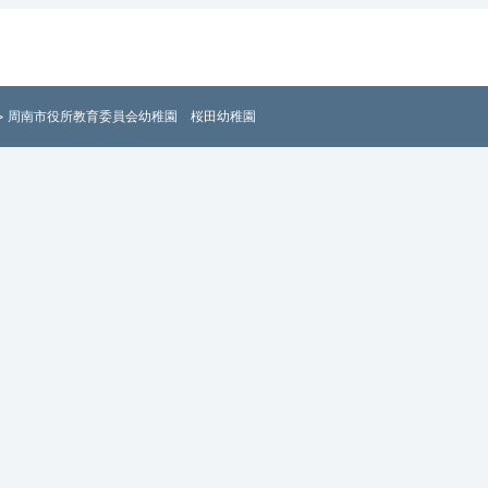
幼稚園（山口県周南市）の幼稚園情報 - 全国
稚園マップ」
> 周南市役所教育委員会幼稚園 桜田幼稚園