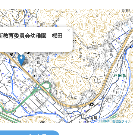
×
所教育委員会幼稚園 桜田
Leaflet
|
地理院タイル