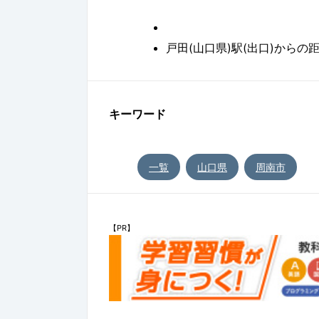
戸田(山口県)駅(出口)からの距離
キーワード
一覧
山口県
周南市
【PR】