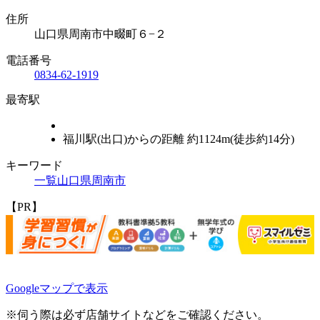
住所
山口県周南市中畷町６−２
電話番号
0834-62-1919
最寄駅
福川駅(出口)からの距離 約1124m(徒歩約14分)
キーワード
一覧
山口県
周南市
【PR】
Leaflet
|
地理院タイル
Googleマップで表示
×
周南市立 福川南幼稚園
※伺う際は必ず店舗サイトなどをご確認ください。