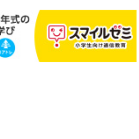
Leaflet
|
地理院タイル