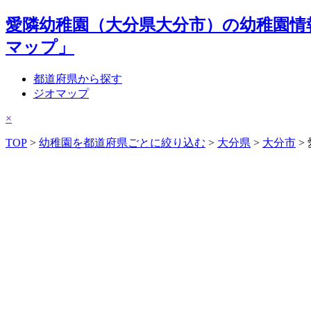
愛隣幼稚園（大分県大分市）の幼稚園情
マップ」
都道府県から探す
ジオマップ
×
TOP
>
幼稚園を都道府県ごとに絞り込む
>
大分県
>
大分市
>