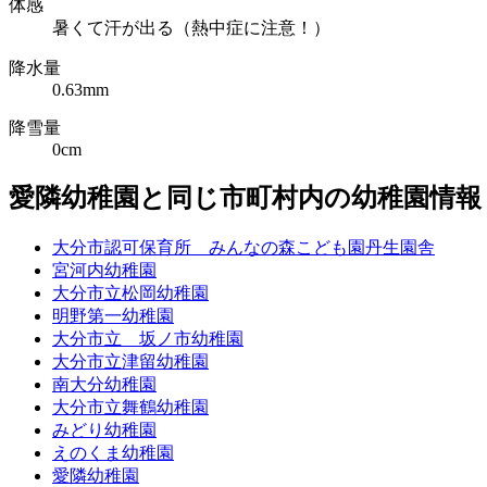
体感
暑くて汗が出る（熱中症に注意！）
降水量
0.63mm
降雪量
0cm
愛隣幼稚園と同じ市町村内の幼稚園情報
大分市認可保育所 みんなの森こども園丹生園舎
宮河内幼稚園
大分市立松岡幼稚園
明野第一幼稚園
大分市立 坂ノ市幼稚園
大分市立津留幼稚園
南大分幼稚園
大分市立舞鶴幼稚園
みどり幼稚園
えのくま幼稚園
愛隣幼稚園