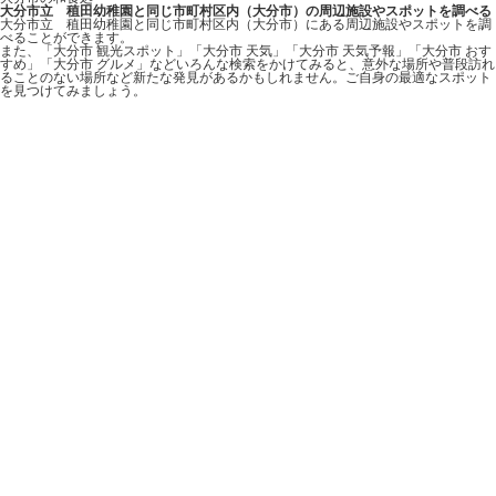
大分市立 稙田幼稚園と同じ市町村区内（大分市）の周辺施設やスポットを調べる
大分市立 稙田幼稚園と同じ市町村区内（大分市）にある周辺施設やスポットを調
べることができます。
また、「大分市 観光スポット」「大分市 天気」「大分市 天気予報」「大分市 おす
すめ」「大分市 グルメ」などいろんな検索をかけてみると、意外な場所や普段訪れ
ることのない場所など新たな発見があるかもしれません。ご自身の最適なスポット
を見つけてみましょう。