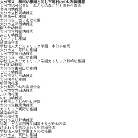
大分市立 稙田幼稚園と同じ市町村内の幼稚園情報
大分市認可保育所 みんなの森こども園丹生園舎
宮河内幼稚園
大分市立松岡幼稚園
明野第一幼稚園
大分市立 坂ノ市幼稚園
大分市立津留幼稚園
南大分幼稚園
大分市立舞鶴幼稚園
みどり幼稚園
えのくま幼稚園
愛隣幼稚園
学校法人大分カトリック学園・本部事務局
大分市立 寒田幼稚園
大分市立豊府幼稚園
大分市立 稙田幼稚園
学校法人大分カトリック学園カトリック鶴崎幼稚園
千代町幼稚園
大分市立東稙田幼稚園
ごとう幼稚園
大分市立明治幼稚園
大分明星幼稚園
明照幼稚園
大分県私立幼稚園連合会
大分市立判田幼稚園
ルナ幼稚園
のだ山幼稚園
学校法人ふじが丘幼稚園
大分市立桃園幼稚園
カトリック明野幼稚園
城南幼稚園
聖公幼稚園
大分市立明野幼稚園
認定こども園渕野学園富士見が丘幼稚園
ひまわり学園ひまわり明野幼稚園
学校法人牧野学園まきの幼稚園
大分市立 高田幼稚園