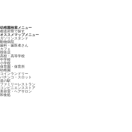
幼稚園検索メニュー
都道府県で探す
オススメマップメニュー
ガソリンスタンド
動物病院
歯科・歯医者さん
カフェ
喫茶店
高校・高等学校
中学校
小学校
保育園・保育所
幼稚園
コインランドリー
パチンコ・スロット
道の駅
ファミリーレストラン
コンビニエンスストア
美容室・ヘアサロン
和食処