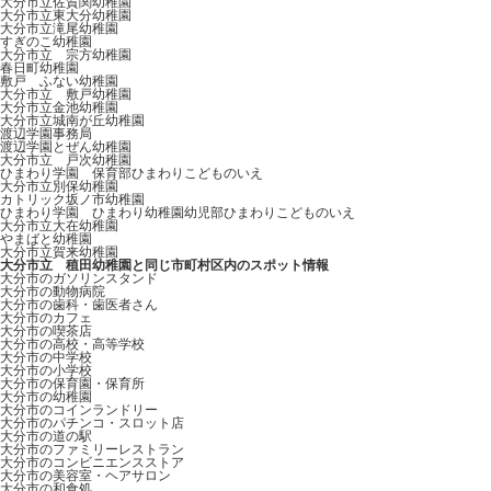
大分市立佐賀関幼稚園
大分市立東大分幼稚園
大分市立滝尾幼稚園
すぎのこ幼稚園
大分市立 宗方幼稚園
春日町幼稚園
敷戸 ふない幼稚園
大分市立 敷戸幼稚園
大分市立金池幼稚園
大分市立城南が丘幼稚園
渡辺学園事務局
渡辺学園とぜん幼稚園
大分市立 戸次幼稚園
ひまわり学園 保育部ひまわりこどものいえ
大分市立別保幼稚園
カトリック坂ノ市幼稚園
ひまわり学園 ひまわり幼稚園幼児部ひまわりこどものいえ
大分市立大在幼稚園
やまばと幼稚園
大分市立賀来幼稚園
大分市立 稙田幼稚園と同じ市町村区内のスポット情報
大分市のガソリンスタンド
大分市の動物病院
大分市の歯科・歯医者さん
大分市のカフェ
大分市の喫茶店
大分市の高校・高等学校
大分市の中学校
大分市の小学校
大分市の保育園・保育所
大分市の幼稚園
大分市のコインランドリー
大分市のパチンコ・スロット店
大分市の道の駅
大分市のファミリーレストラン
大分市のコンビニエンスストア
大分市の美容室・ヘアサロン
大分市の和食処