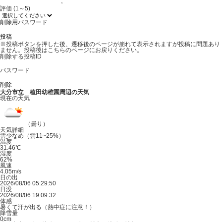
評価 (1～5)
削除用パスワード
※投稿ボタンを押した後、遷移後のページが崩れて表示されますが投稿に問題あり
ません。投稿後はこちらのページにお戻りください。
削除する投稿ID
パスワード
大分市立 稙田幼稚園周辺の天気
現在の天気
（曇り）
天気詳細
雲少なめ（雲11~25%）
温度
31.46℃
湿度
62%
風速
4.05m/s
日の出
2026/08/06 05:29:50
日没
2026/08/06 19:09:32
体感
暑くて汗が出る（熱中症に注意！）
降雪量
0cm