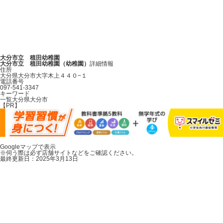
大分市立 稙田幼稚園
大分市立 稙田幼稚園（幼稚園）
詳細情報
住所
大分県大分市大字木上４４０−１
電話番号
097-541-3347
キーワード
一覧
大分県
大分市
【PR】
Leaflet
|
地理院タイル
Googleマップで表示
×
※伺う際は必ず店舗サイトなどをご確認ください。
大分市立 稙田幼稚園
最終更新日：2025年3月13日