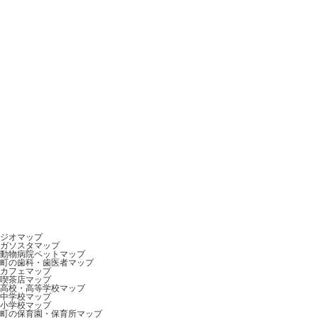
ジオマップ
ガソスタマップ
動物病院ペットマップ
町の歯科・歯医者マップ
カフェマップ
喫茶店マップ
高校・高等学校マップ
中学校マップ
小学校マップ
町の保育園・保育所マップ