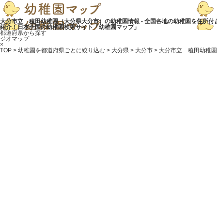
大分市立 稙田幼稚園（大分県大分市）の幼稚園情報 - 全国各地の幼稚園を住所付
紹介！日本全国の幼稚園検索サイト「幼稚園マップ」
都道府県から探す
ジオマップ
×
TOP
>
幼稚園を都道府県ごとに絞り込む
>
大分県
>
大分市
> 大分市立 稙田幼稚園