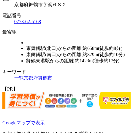
京都府舞鶴市字浜６８２
電話番号
0773-62-5168
最寄駅
東舞鶴駅(北口)からの距離 約658m(徒歩約8分)
東舞鶴駅(南口)からの距離 約879m(徒歩約10分)
舞鶴東港駅からの距離 約1423m(徒歩約17分)
キーワード
一覧
京都府
舞鶴市
【PR】
Leaflet
|
地理院タイル
Googleマップで表示
×
橘幼稚園