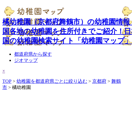
橘幼稚園（京都府舞鶴市）の幼稚園情報 -
国各地の幼稚園を住所付きでご紹介！日
国の幼稚園検索サイト「幼稚園マップ」
都道府県から探す
ジオマップ
×
TOP
>
幼稚園を都道府県ごとに絞り込む
>
京都府
>
舞鶴
市
> 橘幼稚園