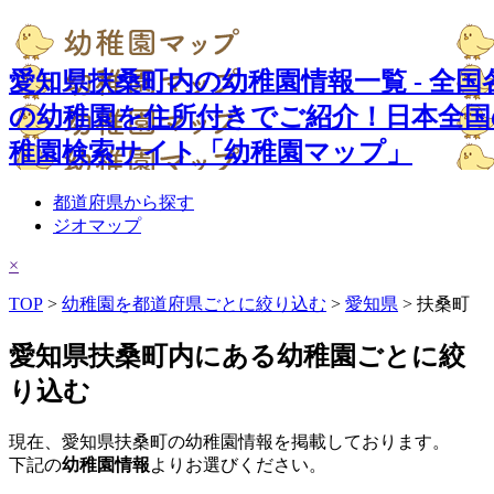
愛知県扶桑町内の幼稚園情報一覧 - 全国
の幼稚園を住所付きでご紹介！日本全国
稚園検索サイト「幼稚園マップ」
都道府県から探す
ジオマップ
×
TOP
>
幼稚園を都道府県ごとに絞り込む
>
愛知県
> 扶桑町
愛知県扶桑町内にある幼稚園ごとに絞
り込む
現在、愛知県扶桑町の幼稚園情報を掲載しております。
下記の
幼稚園情報
よりお選びください。