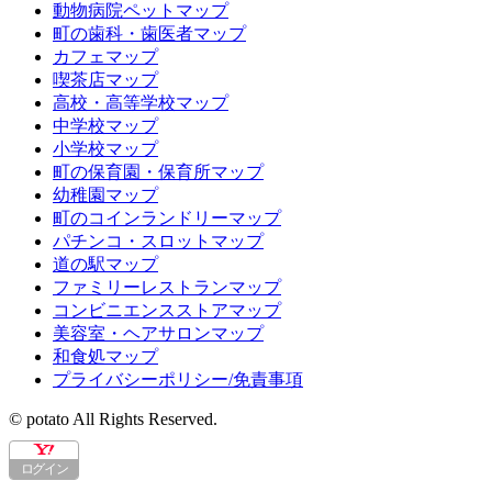
動物病院ペットマップ
町の歯科・歯医者マップ
カフェマップ
喫茶店マップ
高校・高等学校マップ
中学校マップ
小学校マップ
町の保育園・保育所マップ
幼稚園マップ
町のコインランドリーマップ
パチンコ・スロットマップ
道の駅マップ
ファミリーレストランマップ
コンビニエンスストアマップ
美容室・ヘアサロンマップ
和食処マップ
プライバシーポリシー/免責事項
© potato All Rights Reserved.