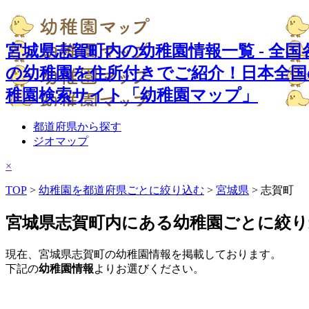
宮城県志賀町内の幼稚園情報一覧 - 全国
の幼稚園を住所付きでご紹介！日本全国
稚園検索サイト「幼稚園マップ」
都道府県から探す
ジオマップ
×
TOP
>
幼稚園を都道府県ごとに絞り込む
>
宮城県
> 志賀町
宮城県志賀町内にある幼稚園ごとに絞り
現在、宮城県志賀町の幼稚園情報を掲載しております。
下記の
幼稚園情報
よりお選びください。