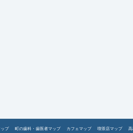
マップ
町の歯科・歯医者マップ
カフェマップ
喫茶店マップ
高