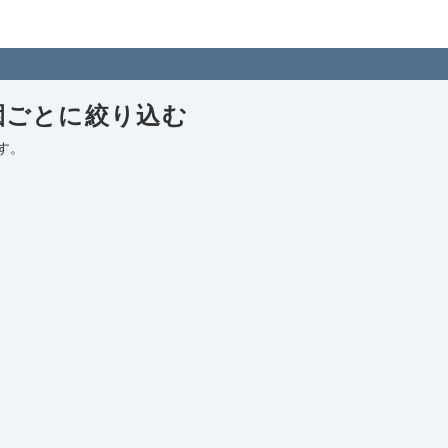
稚園を住所付きでご紹介！日本全国の幼稚園検索サイト「幼稚園マップ」
園ごとに絞り込む
す。