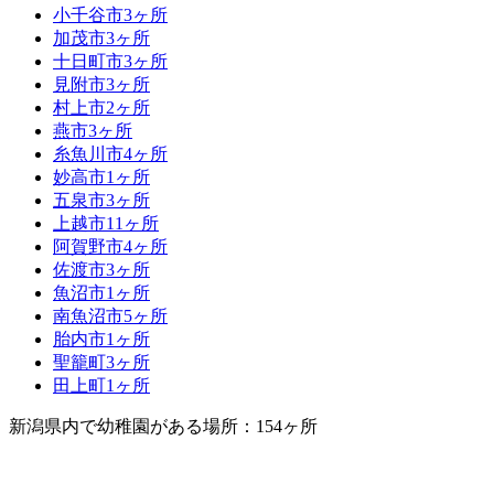
小千谷市
3ヶ所
加茂市
3ヶ所
十日町市
3ヶ所
見附市
3ヶ所
村上市
2ヶ所
燕市
3ヶ所
糸魚川市
4ヶ所
妙高市
1ヶ所
五泉市
3ヶ所
上越市
11ヶ所
阿賀野市
4ヶ所
佐渡市
3ヶ所
魚沼市
1ヶ所
南魚沼市
5ヶ所
胎内市
1ヶ所
聖籠町
3ヶ所
田上町
1ヶ所
新潟県内で幼稚園がある場所：154ヶ所