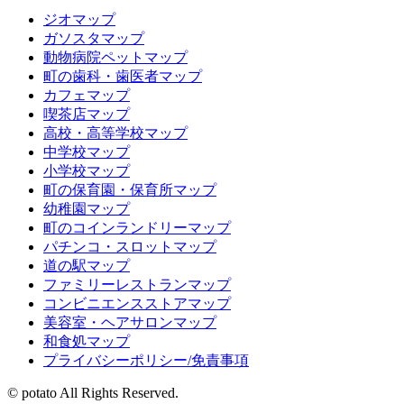
ジオマップ
ガソスタマップ
動物病院ペットマップ
町の歯科・歯医者マップ
カフェマップ
喫茶店マップ
高校・高等学校マップ
中学校マップ
小学校マップ
町の保育園・保育所マップ
幼稚園マップ
町のコインランドリーマップ
パチンコ・スロットマップ
道の駅マップ
ファミリーレストランマップ
コンビニエンスストアマップ
美容室・ヘアサロンマップ
和食処マップ
プライバシーポリシー/免責事項
© potato All Rights Reserved.