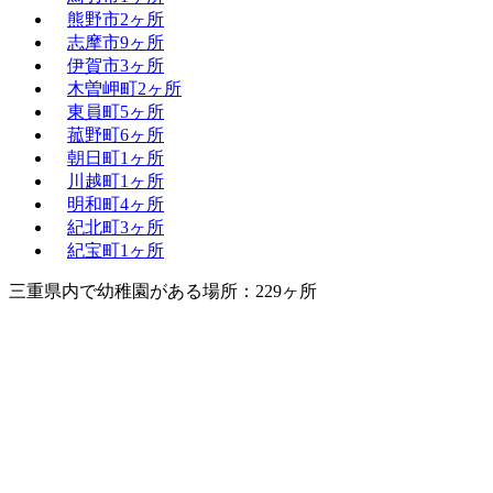
熊野市
2ヶ所
志摩市
9ヶ所
伊賀市
3ヶ所
木曽岬町
2ヶ所
東員町
5ヶ所
菰野町
6ヶ所
朝日町
1ヶ所
川越町
1ヶ所
明和町
4ヶ所
紀北町
3ヶ所
紀宝町
1ヶ所
三重県内で幼稚園がある場所：229ヶ所