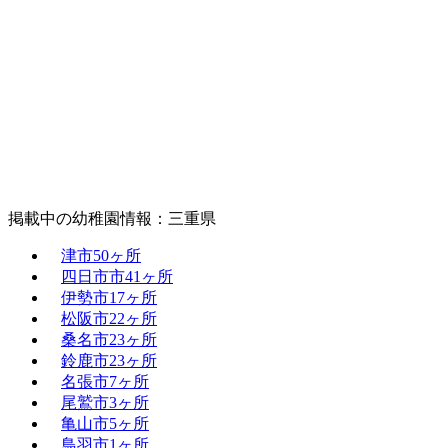
掲載中の幼稚園情報：三重県
津市
50ヶ所
四日市市
41ヶ所
伊勢市
17ヶ所
松阪市
22ヶ所
桑名市
23ヶ所
鈴鹿市
23ヶ所
名張市
7ヶ所
尾鷲市
3ヶ所
亀山市
5ヶ所
鳥羽市
1ヶ所